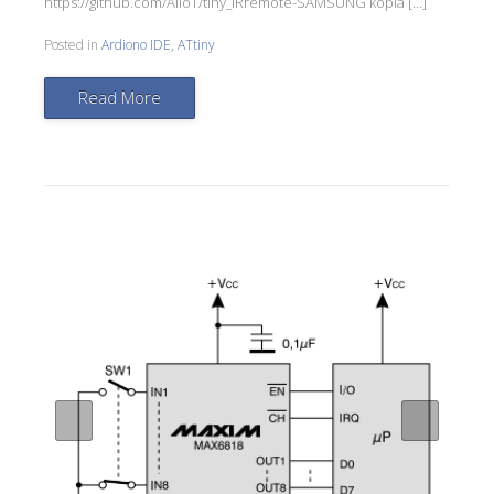
https://github.com/AIIoT/tiny_IRremote-SAMSUNG kopia […]
Posted in
Ardiono IDE
,
ATtiny
Read More