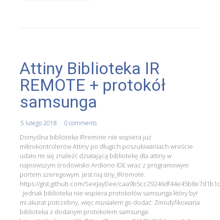
Attiny Biblioteka IR
REMOTE + protokół
samsunga
5 lutego 2018
0 comments
Domyślna biblioteka IRremote nie wspiera już
mikrokontrolerów Attiny po długich poszukiwaniach wreście
udało mi się znaleźć działającą bibliotekę dla attiny w
najnowszym środowisko Ardiono IDE wraz z programowym
portem szeregowym. jest nią tiny_IRremote:
https://gist.github.com/SeeJayDee/caa9b5cc29246df44e45b8e7d1b1
jednak biblioteka nie wspiera protokołów samsunga który był
mi akurat potrzebny, więc musiałem go dodać: Zmodyfikowana
biblioteka z dodanym protokołem samsunga: