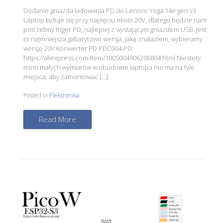
Dodanie gniazda ładowania PD do Lenovo Yoga 14e gen v3
Laptop ładuje się przy napięciu około 20V, dlatego będzie nam
potrzebny triger PD, najlepiej z wystającym gniazdem USB. Jest
to najmniejsza gabarytowo wersja, jaką znalazłem, wybieramy
wersję 20V:Konwerter PD PDC004-PD:
https://aliexpress.com/item/1005004906206804.html Niestety
mino małych wymiarów w obudowie laptopa nie ma na tyle
miejsca, aby zamontować […]
Posted in
Elektronika
Read More