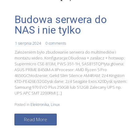
Budowa serwera do
NAS i nie tylko
1 sierpnia 2024
0 comments
Założeniem było zbudowanie serwera do multimediów i
montażu wideo. Konfiguracja:Obudowa + zasilacz + hotswap:
Supermicro CSE-813M, PWS-351-1H, SAS815TQPłyta główna:
ASUS PRIME B450M-A IIProcesor: AMD Ryzen 5 Pro
4650GChłodzenie: Gelid Slim Silence AM4RAM: 2z4 Kingston
KTD-PE426E/32GDysk dane: 2z4 Seagate Exos X20Dysk system:
Samsung 970 EVO Plus 250GB lub 512GB Zalecany UPS np.
UPS APC SMT 2200RMI […]
Posted in
Elektronika
,
Linux
Read More