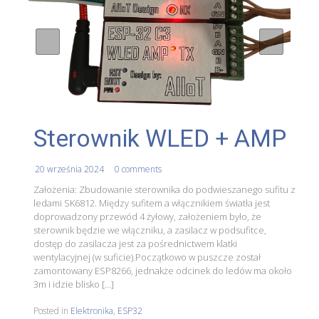
Sterownik WLED + AMP
20 września 2024
0 comments
Założenia: Zbudowanie sterownika do podwieszanego sufitu z
ledami SK6812. Między sufitem a włącznikiem światła jest
doprowadzony przewód 4 żyłowy, założeniem było, że
sterownik będzie we włączniku, a zasilacz w podsufitce,
dostęp do zasilacza jest za pośrednictwem klatki
wentylacyjnej (w suficie).Początkowo w puszcze został
zamontowany ESP8266, jednakże odcinek do ledów ma około
3m i idzie blisko […]
Posted in
Elektronika
,
ESP32