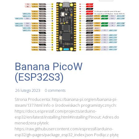
Banana PicoW
(ESP32S3)
26 lutego 2023
0 comments
Strona Producenta: https://banana-pi.org/en/banana-pi-
steam/137.html Info o środowiskach programistycznych:
https://docs.espressif.com/projects/arduino-
esp32/en/latest/installing.html#installing Pinout: Adres do
menedzera płytek:
https://raw.githubusercontent.com/espressif/arduino-
esp32/gh-pages/package_esp32_index.json Podłącz płytę