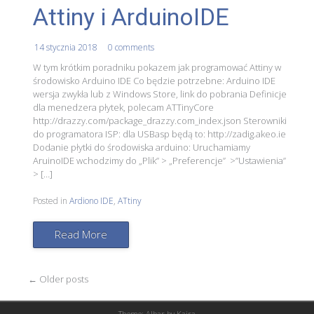
Attiny i ArduinoIDE
14 stycznia 2018
0 comments
W tym krótkim poradniku pokazem jak programować Attiny w
środowisko Arduino IDE Co będzie potrzebne: Arduino IDE
wersja zwykła lub z Windows Store, link do pobrania Definicje
dla menedzera płytek, polecam ATTinyCore
http://drazzy.com/package_drazzy.com_index.json Sterowniki
do programatora ISP: dla USBasp będą to: http://zadig.akeo.ie
Dodanie płytki do środowiska arduino: Uruchamiamy
AruinoIDE wchodzimy do „Plik” > „Preferencje” >”Ustawienia”
> […]
Posted in
Ardiono IDE
,
ATtiny
Read More
Post
←
Older posts
navigation
Theme: Albar by
Kaira