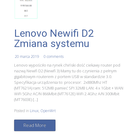
Lenovo Newifi D2
Zmiana systemu
20 marca 2019
0 comments
Lenovo wypościło na rynek chiński dość ciekawy router pod
nazwą Newifi D2 (Newifi 3) Mamy tu do czynienia z pełnym
gigabitowym routerem z portem USB w standardzie 3.0.
Specyfikacja urządzenia to: procesor: 2x880Mhz HT
(MT7621A) ram: 512MB pamieć SPI 32MB LAN: 4 x 1Gbit + WAN
WiFi 5Ghz AC/N 866Mbit (MT7612E) WiFi 2.4Ghz A/N 300Mbit
(MT7603E) […]
Posted in
Linux
,
OpenWrt
Read More