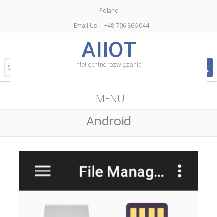
Poland
Email Us
+48 796 866 044
AIIOT
Inteligentne rozwiązania
MENU
Android