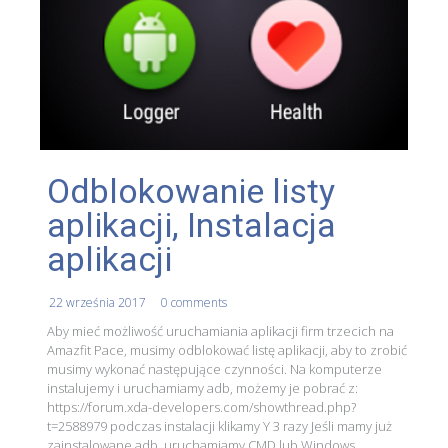
Odblokowanie listy
aplikacji, Instalacja
aplikacji
22 września 2017
0 comments
Aby mieć możliwość uruchamiania aplikacji firm trzecich na
Amazfit Pace, musimy odblokować listę aplikacji, aby to zrobić
musimy wykonać następujące czynności. Na komputerze
instalujemy i uruchamiamy adb, możemy je pobrać z:
https://forum.xda-developers.com/showthread.php?
t=2588979 podczas instalacji klikamy Y 3 razy Jeśli mamy już
zainstalowane adb, uruchamiamy CMD lub Windows