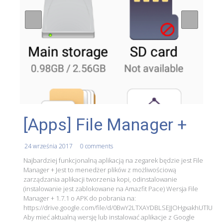
[Apps] File Manager +
24 września 2017
0 comments
Najbardziej funkcjonalną aplikacją na zegarek będzie jest File
Manager + Jest to menedżer plików z możliwościową
zarządzania aplikacji tworzenia kopi, odinstalowanie
(instalowanie jest zablokowane na Amazfit Pace) Wersja File
Manager + 1.7.1 o APK do pobrania na:
https://drive.google.com/file/d/0BwY2LTXAYDBLSEJJOHgxakhUTlU
Aby mieć aktualną wersję lub instalować aplikacje z Google