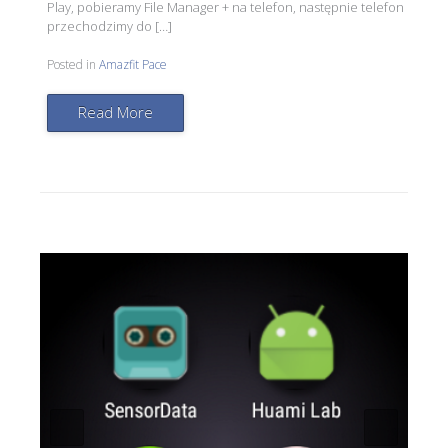
Play, pobieramy File Manager + na telefon, następnie telefon
przechodzimy do […]
Posted in
Amazfit Pace
Read More