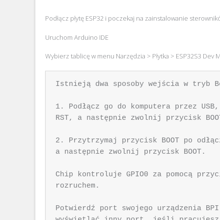
Podłącz płytę ESP32 i poczekaj na zainstalowanie sterownikó
Uruchom Arduino IDE
Wybierz tablicę w menu Narzędzia > Płytka > ESP32S3 Dev 
Istnieją dwa sposoby wejścia w tryb B
1. Podłącz go do komputera przez USB,
RST, a następnie zwolnij przycisk BOOT
2. Przytrzymaj przycisk BOOT po odłąc
a następnie zwolnij przycisk BOOT.

Chip kontroluje GPIO0 za pomocą przyc
rozruchem.

Potwierdź port swojego urządzenia BPI
wyświetlać inny port, jeśli pracujesz