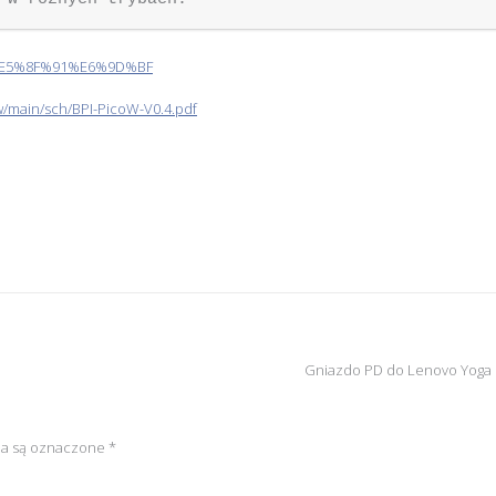
80%E5%8F%91%E6%9D%BF
w/main/sch/BPI-PicoW-V0.4.pdf
Gniazdo PD do Lenovo Yoga
a są oznaczone
*