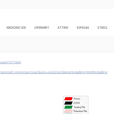
ARDIONO IDE
OPENWRT
ATTINY
ESP8266
STM32
steam/137.html
espressif.com/projects/arduino-esp32/en/latest/installing.html#installing