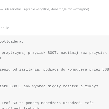
w (lub zainstaluj ręcznie wszystkie, które mogą być wymagane)
Module
ootloadera:

 przytrzymaj przycisk BOOT, naciśnij raz przycisk 
.

zeniu od zasilania, podłącz do komputera przez USB
isku BOOT, aby wybrać między resetem a zimnym 
-Leaf-S3 za pomocą menedżera urządzeń, może 
 w różnych trybach.