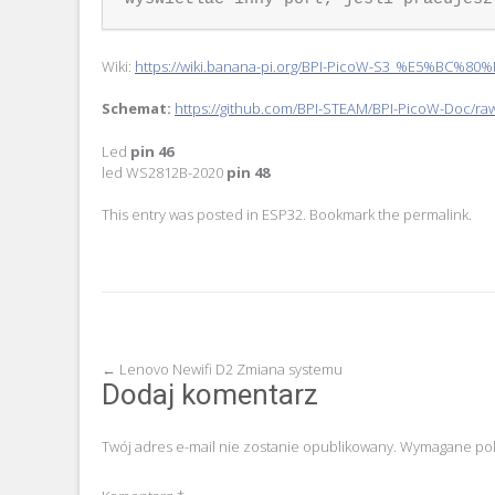
Wiki:
https://wiki.banana-pi.org/BPI-PicoW-S3_%E5%BC%
Schemat:
https://github.com/BPI-STEAM/BPI-PicoW-Doc/ra
Led
pin 46
led WS2812B-2020
pin 48
This entry was posted in
ESP32
. Bookmark the
permalink
.
Post
←
Lenovo Newifi D2 Zmiana systemu
Dodaj komentarz
navigation
Twój adres e-mail nie zostanie opublikowany.
Wymagane pol