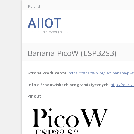
Poland
AIIOT
Inteligentne rozwiązania
Banana PicoW (ESP32S3)
Strona Producenta:
https://banana-pi.org/en/banana-pi-
Info o środowiskach programistycznych:
https://docs.
Pinout: