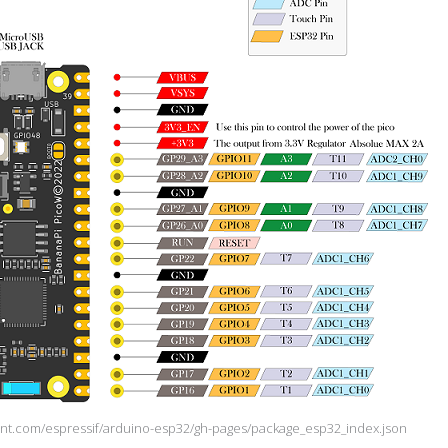
ent.com/espressif/arduino-esp32/gh-pages/package_esp32_index.json