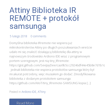
Attiny Biblioteka IR
REMOTE + protokół
samsunga
5 lutego 2018
0 comments
Domyślna biblioteka IRremote nie wspiera już
mikrokontrolerów Attiny po długich poszukiwaniach wreście
udało mi się znaleźć działającą bibliotekę dla attiny w
najnowszym środowisko Ardiono IDE wraz z programowym
portem szeregowym. jest nią tiny_IRremote:
https://gist.github.com/SeeJayDee/caa9b5cc29246df44e45b8e7d1b1
jednak biblioteka nie wspiera protokołów samsunga który był
mi akurat potrzebny, więc musiałem go dodać: Zmodyfikowana
biblioteka z dodanym protokołem samsunga:
https://github.com/AIIoT/tiny_IRremote-SAMSUNG kopia […]
Posted in
Ardiono IDE
,
ATtiny
Read More