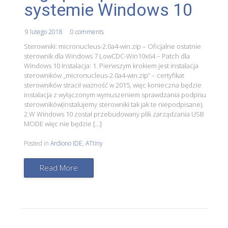
systemie Windows 10
9 lutego 2018
0 comments
Sterowniki: micronucleus-2.0a4-win.zip – Oficjalne ostatnie
sterownik dla Windows 7 LowCDC-Win10x64 – Patch dla
Windows 10 Instalacja: 1. Pierwszym krokiem jest instalacja
sterowników „micronucleus-2.0a4-win.zip” – certyfikat
sterowników stracił ważność w 2015, więc konieczna będzie
instalacja z wyłączonym wymuszeniem sprawdzania podpisu
sterowników(instalujemy sterowniki tak jak te niepodpisane).
2.W Windows 10 został przebudowany plik zarządzania USB
MODE więc nie będzie […]
Posted in
Ardiono IDE
,
ATtiny
Read More